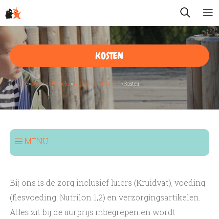
Spring
ZOEK
naar
inhoud
KOSTEN
Home
»
Over Hoi Pippeloi
»
Algemene informatie
»
Kosten
MENU
Opvangvormen
Samen met ouders
Bij ons is de zorg inclusief luiers (Kruidvat), voeding
(flesvoeding: Nutrilon 1,2) en verzorgingsartikelen.
Algemene informatie
Alles zit bij de uurprijs inbegrepen en wordt