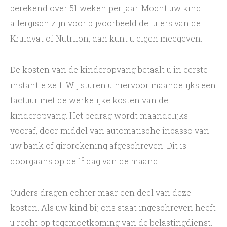
Missie en Kernwaarden
berekend over 51 weken per jaar. Mocht uw kind
allergisch zijn voor bijvoorbeeld de luiers van de
Aanmelding en plaatsing
Kruidvat of Nutrilon, dan kunt u eigen meegeven.
Openingstijden
De kosten van de kinderopvang betaalt u in eerste
Personeel
instantie zelf. Wij sturen u hiervoor maandelijks een
De directie
factuur met de werkelijke kosten van de
kinderopvang. Het bedrag wordt maandelijks
Kosten
vooraf, door middel van automatische incasso van
Ruilen en extra dagdelen
uw bank of girorekening afgeschreven. Dit is
e
doorgaans op de 1
dag van de maand.
Landelijk register kinderopvang
GGD inspectie
Ouders dragen echter maar een deel van deze
kosten. Als uw kind bij ons staat ingeschreven heeft
Vacatures
u recht op tegemoetkoming van de belastingdienst.