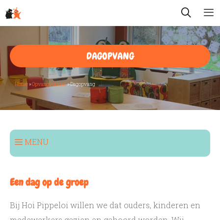
Spring
ZOEK
naar
inhoud
DAGOPVANG
Home
»
Opvangvormen
»
Dagopvang
MENU
Opvangvormen
Een dag op de groep
Dagopvang
Buitenschoolse opvang
Bij Hoi Pippeloi willen we dat ouders, kinderen en
medewerkers gezien en gehoord worden. Wij