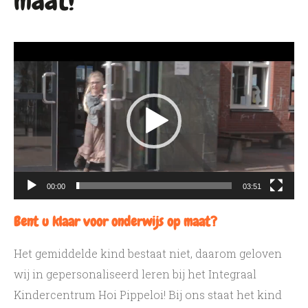
maat!
Videospeler
00:00
03:51
Bent u klaar voor onderwijs op maat?
Het gemiddelde kind bestaat niet, daarom geloven
wij in gepersonaliseerd leren bij het Integraal
Kindercentrum Hoi Pippeloi! Bij ons staat het kind