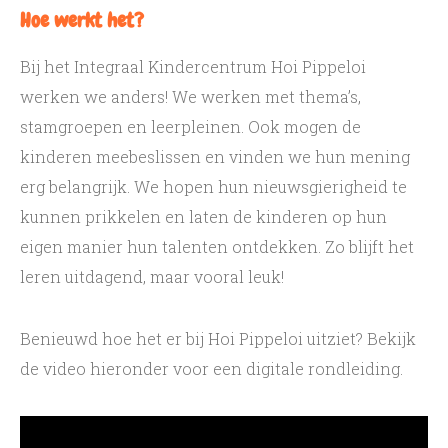
Hoe werkt het?
Bij het Integraal Kindercentrum Hoi Pippeloi
werken we anders! We werken met thema’s,
stamgroepen en leerpleinen. Ook mogen de
kinderen meebeslissen en vinden we hun mening
erg belangrijk. We hopen hun nieuwsgierigheid te
kunnen prikkelen en laten de kinderen op hun
eigen manier hun talenten ontdekken. Zo blijft het
leren uitdagend, maar vooral leuk!
Benieuwd hoe het er bij Hoi Pippeloi uitziet? Bekijk
de video hieronder voor een digitale rondleiding.