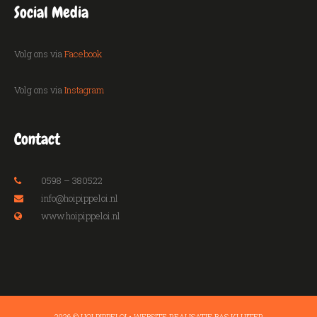
Social Media
Volg ons via
Facebook
Volg ons via
Instagram
Contact
0598 – 380522
info@hoipippeloi.nl
www.hoipippeloi.nl
2026 © HOI PIPPELOI • WEBSITE REALISATIE
BAS KLUITER