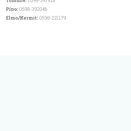
Tommie:
0598-391928
Pino:
0598-392046
Elmo/Kermit:
0598-221179