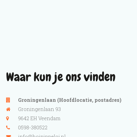
Waar kun je ons vinden
Groningenlaan (Hoofdlocatie, postadres)
Groningenlaan 93
9642 EH Veendam
0598-380522
info@hoipippeloi.nl