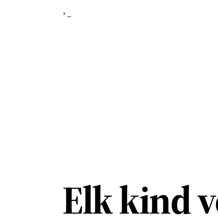
›
_
Elk kind 