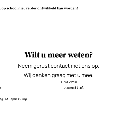
n zij met plannen en
at op school niet verder ontwikkeld kan worden?
en en toetsen. Daarbij
trokkenheid en
t u.
n of externe partners
buiten helpen we
Wilt u meer weten?
Neem gerust contact met ons op.
Wij denken graag met u mee.
E-MAILADRES