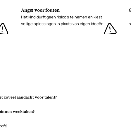
Angst voor fouten
Het kind durft geen risico's te nemen en kiest
H
veilige oplossingen in plaats van eigen ideeën.
n
et zoveel aandacht voor talent?
 binnen weektaken?
we beter kunnen
twikkeling komt daar
eeft?
de van opdrachten, de