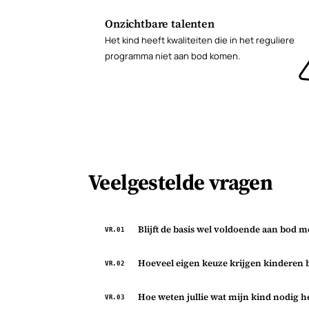
Onzichtbare talenten
Het kind heeft kwaliteiten die in het reguliere
programma niet aan bod komen.
Veelgestelde vragen
Blijft de basis wel voldoende aan bod m
VR.01
Hoeveel eigen keuze krijgen kinderen
VR.02
Ja. We oefenen de basis juist gerichter, omdat 
afstemmen op wat uw kind nodig heeft. Talenton
Hoe weten jullie wat mijn kind nodig h
VR.03
bovenop.
Binnen de leerdoelen kiezen kinderen de volgor